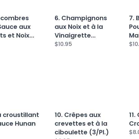
ncombres
6. Champignons
7. 
Sauce aux
aux Noix et à la
Pou
s et Noix
Vinaigrette
Ma
jou
Szechuan
(8/
$10.95
$10
u croustillant
10. Crêpes aux
11.
Sauce Hunan
crevettes et à la
Cro
ciboulette (3/Pl.)
$8.