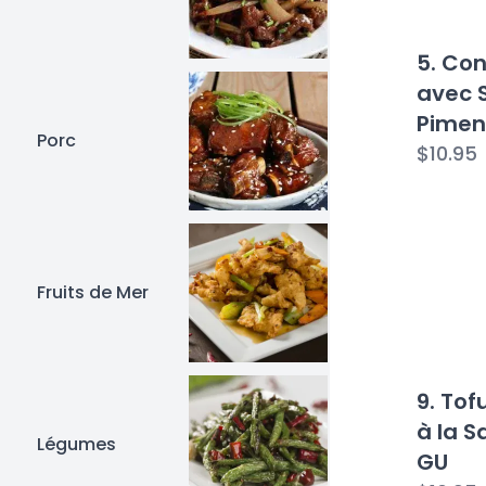
5. Co
avec 
Piment
Porc
d'aca
$10.95
Fruits de Mer
9. Tof
à la 
Légumes
GU