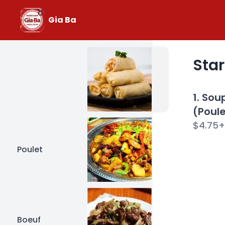
Gia Ba
Star
Entrées &
Soups
1. So
(Poule
$4.75
+
Poulet
Boeuf