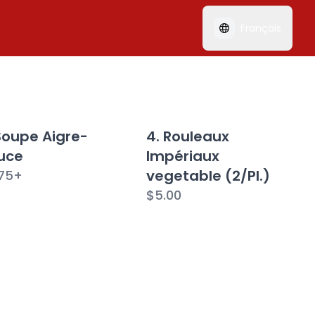
Français
Soupe Aigre-
4. Rouleaux
uce
Impériaux
vegetable (2/Pl.)
75
+
$5.00