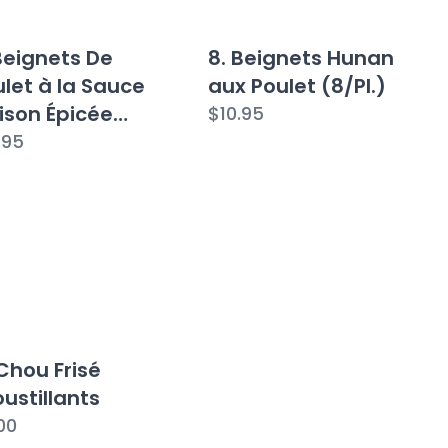
Beignets De
8. Beignets Hunan
let à la Sauce
aux Poulet (8/Pl.)
ison Épicée
$10.95
Pl.)
.95
 Chou Frisé
ustillants
00